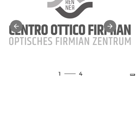
4
1
4
2
3
4
1